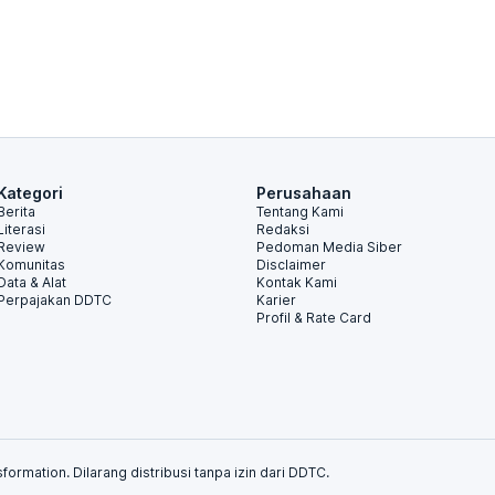
Kategori
Perusahaan
Berita
Tentang Kami
Literasi
Redaksi
Review
Pedoman Media Siber
Komunitas
Disclaimer
Data & Alat
Kontak Kami
Perpajakan DDTC
Karier
Profil & Rate Card
formation. Dilarang distribusi tanpa izin dari DDTC.