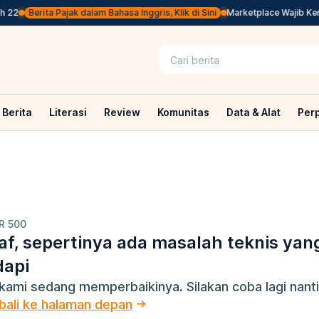
 22
Berita Pajak dalam Bahasa Inggris, Klik di Sini
Marketplace Wajib Kemba
Berita
Literasi
Review
Komunitas
Data & Alat
Per
R 500
f, sepertinya ada masalah teknis yan
dapi
kami sedang memperbaikinya. Silakan coba lagi nanti
ali ke halaman depan