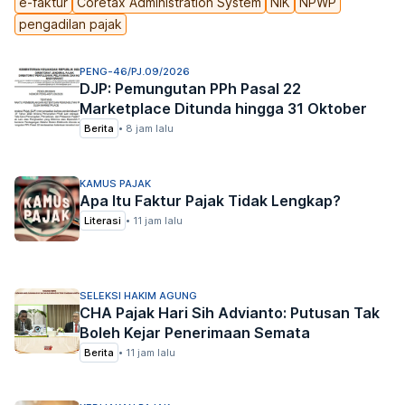
e-faktur
Coretax Administration System
NIK
NPWP
pengadilan pajak
PENG-46/PJ.09/2026
DJP: Pemungutan PPh Pasal 22
Marketplace Ditunda hingga 31 Oktober
Berita
•
8 jam lalu
KAMUS PAJAK
Apa Itu Faktur Pajak Tidak Lengkap?
Literasi
•
11 jam lalu
SELEKSI HAKIM AGUNG
CHA Pajak Hari Sih Advianto: Putusan Tak
Boleh Kejar Penerimaan Semata
Berita
•
11 jam lalu