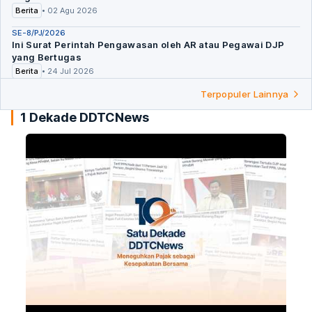
Berita
•
02 Agu 2026
SE-8/PJ/2026
Ini Surat Perintah Pengawasan oleh AR atau Pegawai DJP
yang Bertugas
Berita
•
24 Jul 2026
PROVINSI RIAU
Terpopuler Lainnya
Kabar Baik! Pemprov Adakan Pemutihan Pajak Kendaraan
1 Dekade DDTCNews
Selama Agustus
Berita
•
23 Jul 2026