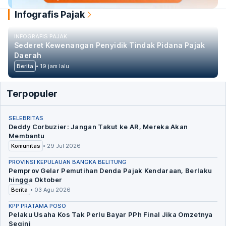
Infografis Pajak
INFOGRAFIS PAJAK
Sederet Kewenangan Penyidik Tindak Pidana Pajak
Daerah
Berita
•
19 jam lalu
Terpopuler
SELEBRITAS
Deddy Corbuzier: Jangan Takut ke AR, Mereka Akan
Membantu
Komunitas
•
29 Jul 2026
PROVINSI KEPULAUAN BANGKA BELITUNG
Pemprov Gelar Pemutihan Denda Pajak Kendaraan, Berlaku
hingga Oktober
Berita
•
03 Agu 2026
KPP PRATAMA POSO
Pelaku Usaha Kos Tak Perlu Bayar PPh Final Jika Omzetnya
Segini