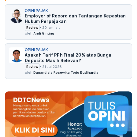
OPINI PAJAK
Employer of Record dan Tantangan Kepastian
Hukum Perpajakan
Review
•
20 jam lalu
oleh
Andi Ginting
OPINI PAJAK
Apakah Tarif PPh Final 20% atas Bunga
Deposito Masih Relevan?
Review
•
21 Jul 2026
oleh
Danandjaja Rosewika Toriq Budihardja