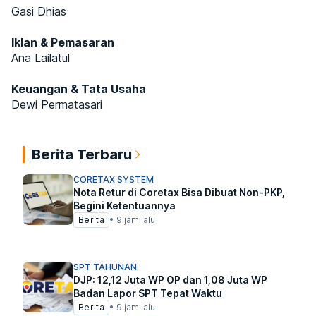
Gasi Dhias
Iklan & Pemasaran
Ana Lailatul
Keuangan & Tata Usaha
Dewi Permatasari
Berita Terbaru
CORETAX SYSTEM
Nota Retur di Coretax Bisa Dibuat Non-PKP,
Begini Ketentuannya
Berita
•
9 jam lalu
SPT TAHUNAN
DJP: 12,12 Juta WP OP dan 1,08 Juta WP
Badan Lapor SPT Tepat Waktu
Berita
•
9 jam lalu