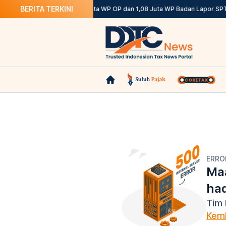
BERITA TERKINI
ni Ketentuannya
DJP: 12,12 Juta WP OP dan 1,08 Juta WP Badan Lapor SPT 
ERRO
Maa
ha
Tim 
Kemb