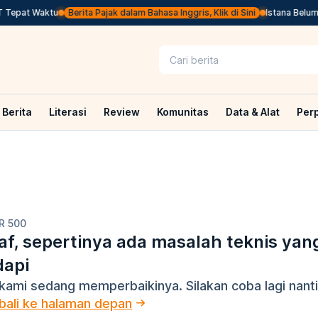
Tepat Waktu
Berita Pajak dalam Bahasa Inggris, Klik di Sini
Istana Belum K
Berita
Literasi
Review
Komunitas
Data & Alat
Per
R 500
f, sepertinya ada masalah teknis yan
dapi
kami sedang memperbaikinya. Silakan coba lagi nanti
ali ke halaman depan