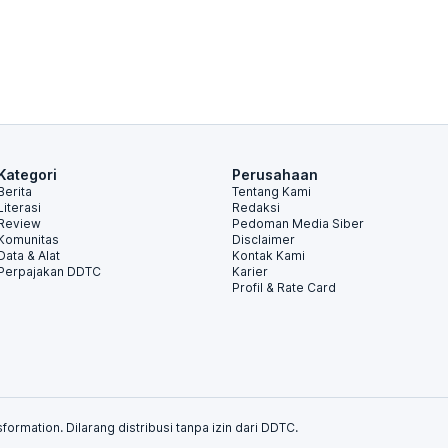
Kategori
Perusahaan
Berita
Tentang Kami
Literasi
Redaksi
Review
Pedoman Media Siber
Komunitas
Disclaimer
Data & Alat
Kontak Kami
Perpajakan DDTC
Karier
Profil & Rate Card
formation. Dilarang distribusi tanpa izin dari DDTC.