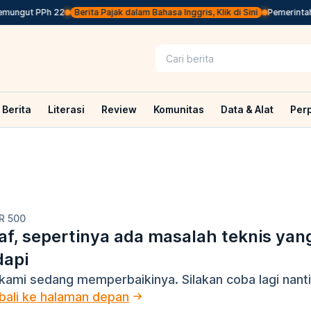
mungut PPh 22
Berita Pajak dalam Bahasa Inggris, Klik di Sini
Pemerintah 
Berita
Literasi
Review
Komunitas
Data & Alat
Per
R 500
f, sepertinya ada masalah teknis yan
dapi
kami sedang memperbaikinya. Silakan coba lagi nanti
ali ke halaman depan