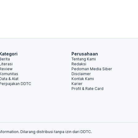
Kategori
Perusahaan
Berita
Tentang Kami
Literasi
Redaksi
Review
Pedoman Media Siber
Komunitas
Disclaimer
Data & Alat
Kontak Kami
Perpajakan DDTC
Karier
Profil & Rate Card
formation. Dilarang distribusi tanpa izin dari DDTC.