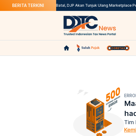
BERITA TERKINI
tax? Ini Solusinya
Kepdirjen Batal, DJP Akan Tunjuk Ulang Marketplace Pe
ERRO
Maa
ha
Tim 
Kemb