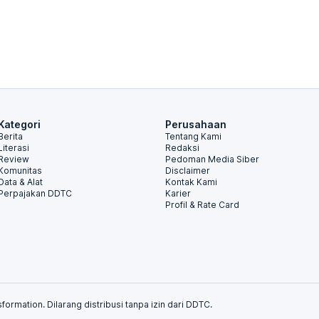
Kategori
Perusahaan
Berita
Tentang Kami
Literasi
Redaksi
Review
Pedoman Media Siber
Komunitas
Disclaimer
Data & Alat
Kontak Kami
Perpajakan DDTC
Karier
Profil & Rate Card
formation. Dilarang distribusi tanpa izin dari DDTC.