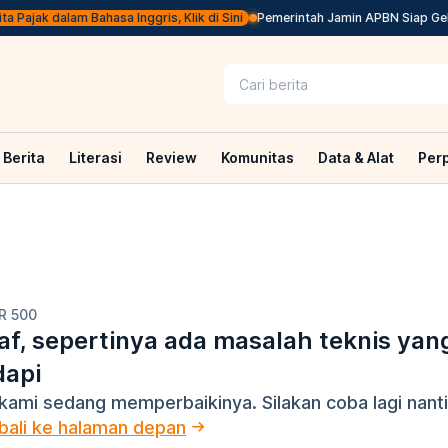
 Pajak dalam Bahasa Inggris, Klik di Sini
Pemerintah Jamin APBN Siap Gelont
Berita
Literasi
Review
Komunitas
Data & Alat
Per
R 500
f, sepertinya ada masalah teknis yan
dapi
kami sedang memperbaikinya. Silakan coba lagi nanti
ali ke halaman depan