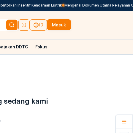
orkan Insentif Kendaraan Listrik
Mengenal Dokumen Utama Pelayanan Cuk
Masuk
ID
pajakan DDTC
Fokus
g sedang kami
.