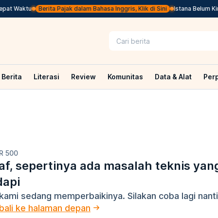
pat Waktu
Berita Pajak dalam Bahasa Inggris, Klik di Sini
Istana Belum Kir
Berita
Literasi
Review
Komunitas
Data & Alat
Per
R 500
f, sepertinya ada masalah teknis yan
dapi
kami sedang memperbaikinya. Silakan coba lagi nanti
ali ke halaman depan