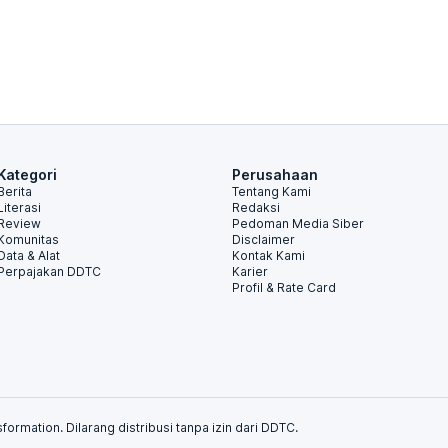
Kategori
Perusahaan
Berita
Tentang Kami
Literasi
Redaksi
Review
Pedoman Media Siber
Komunitas
Disclaimer
Data & Alat
Kontak Kami
Perpajakan DDTC
Karier
Profil & Rate Card
formation. Dilarang distribusi tanpa izin dari DDTC.