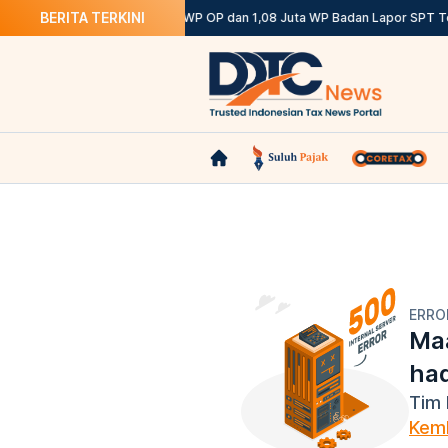
BERITA TERKINI
Ketentuannya
DJP: 12,12 Juta WP OP dan 1,08 Juta WP Badan Lapor SPT Te
ERRO
Maa
ha
Tim 
Kemb