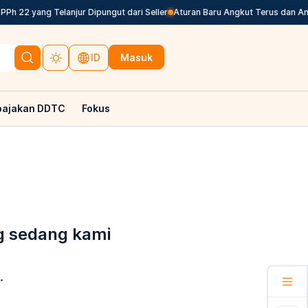
h 22 yang Telanjur Dipungut dari Seller
Aturan Baru Angkut Terus dan Angku
Masuk
ID
pajakan DDTC
Fokus
g sedang kami
.