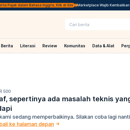
ta Pajak dalam Bahasa Inggris, Klik di Sini
Marketplace Wajib Kembalikan PP
Berita
Literasi
Review
Komunitas
Data & Alat
Per
R 500
f, sepertinya ada masalah teknis yan
dapi
kami sedang memperbaikinya. Silakan coba lagi nanti
ali ke halaman depan