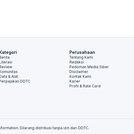
Kategori
Perusahaan
Berita
Tentang Kami
Literasi
Redaksi
Review
Pedoman Media Siber
Komunitas
Disclaimer
Data & Alat
Kontak Kami
Perpajakan DDTC
Karier
Profil & Rate Card
formation. Dilarang distribusi tanpa izin dari DDTC.