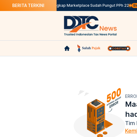
BERITA TERKINI
mpat 5 Hari Berjalan, idEA Ungkap Marketplace Sudah Pungut PPh 22
Beri
ERRO
Maa
ha
Tim 
Kemb