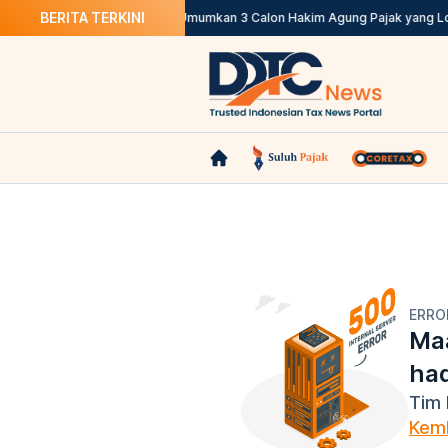
BERITA TERKINI
etplace Pemungut Pajak
KY Umumkan 3 Calon Hakim Agung Pajak yang Lolo
ERRO
Maa
ha
Tim 
Kemb