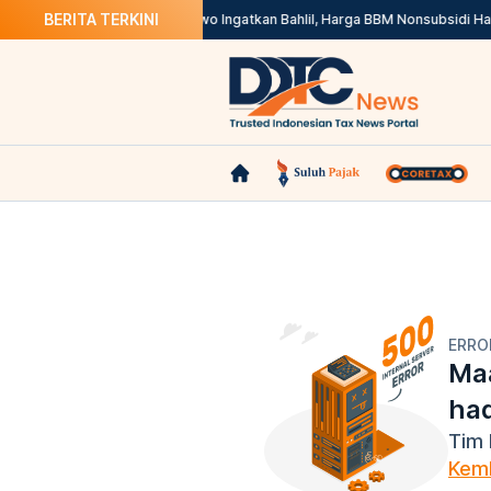
BERITA TERKINI
nline di Marketplace
Prabowo Ingatkan Bahlil, Harga BBM Nonsubsidi Harus
ERRO
Maa
ha
Tim 
Kemb