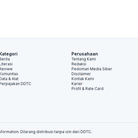
Kategori
Perusahaan
Berita
Tentang Kami
Literasi
Redaksi
Review
Pedoman Media Siber
Komunitas
Disclaimer
Data & Alat
Kontak Kami
Perpajakan DDTC
Karier
Profil & Rate Card
formation. Dilarang distribusi tanpa izin dari DDTC.