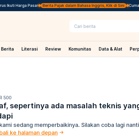
 Ikuti Harga Pasar
Berita Pajak dalam Bahasa Inggris, Klik di Sini
Cuma Be
Berita
Literasi
Review
Komunitas
Data & Alat
Per
R 500
f, sepertinya ada masalah teknis yan
dapi
kami sedang memperbaikinya. Silakan coba lagi nanti
ali ke halaman depan