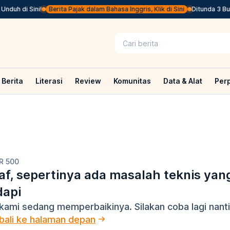
duh di Sini!
Berita Pajak dalam Bahasa Inggris, Klik di Sini
Ditunda 3 Bula
Berita
Literasi
Review
Komunitas
Data & Alat
Per
R 500
f, sepertinya ada masalah teknis yan
dapi
kami sedang memperbaikinya. Silakan coba lagi nanti
ali ke halaman depan