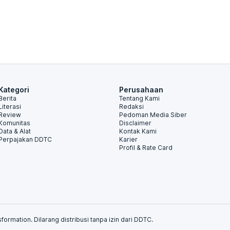
Kategori
Perusahaan
Berita
Tentang Kami
Literasi
Redaksi
Review
Pedoman Media Siber
Komunitas
Disclaimer
Data & Alat
Kontak Kami
Perpajakan DDTC
Karier
Profil & Rate Card
formation. Dilarang distribusi tanpa izin dari DDTC.