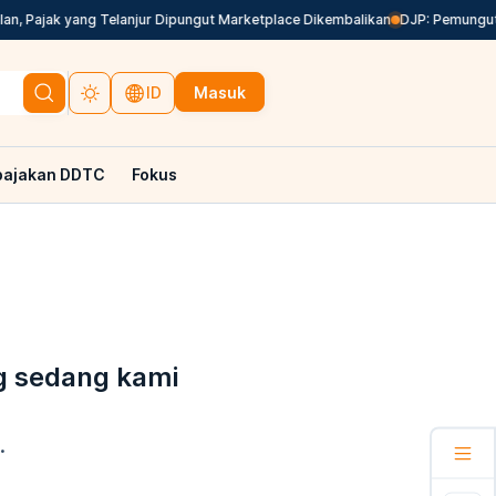
n, Pajak yang Telanjur Dipungut Marketplace Dikembalikan
DJP: Pemungutan
Masuk
ID
pajakan DDTC
Fokus
g sedang kami
.