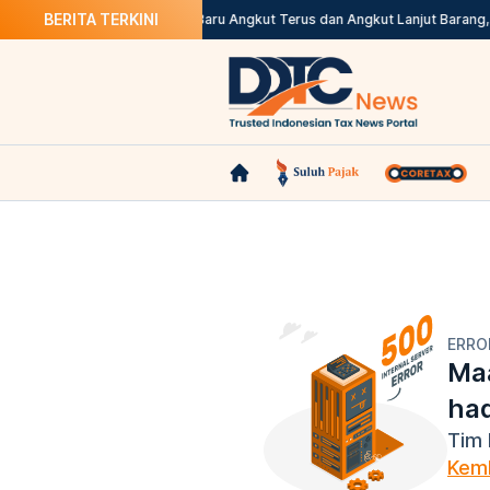
BERITA TERKINI
Dipungut dari Seller
Aturan Baru Angkut Terus dan Angkut Lanjut Barang, Un
ERRO
Maa
ha
Tim 
Kemb