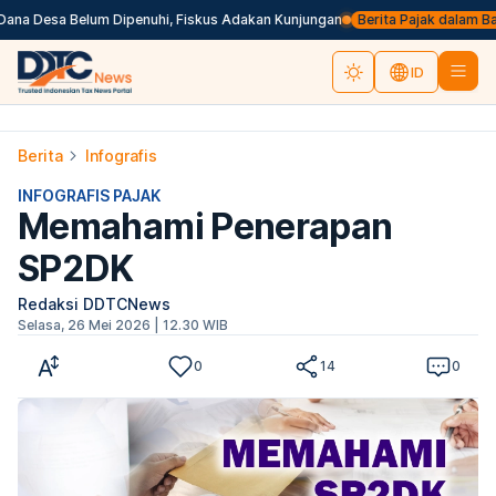
Desa Belum Dipenuhi, Fiskus Adakan Kunjungan
Berita Pajak dalam Bahasa In
ID
Berita
Infografis
INFOGRAFIS PAJAK
Memahami Penerapan
SP2DK
Redaksi DDTCNews
Selasa, 26 Mei 2026 | 12.30 WIB
0
14
0