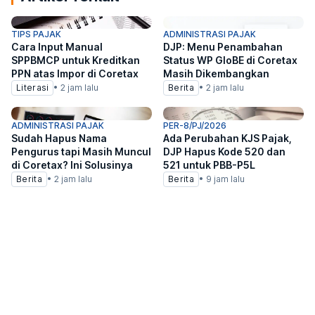
TIPS PAJAK
ADMINISTRASI PAJAK
Cara Input Manual
DJP: Menu Penambahan
SPPBMCP untuk Kreditkan
Status WP GloBE di Coretax
PPN atas Impor di Coretax
Masih Dikembangkan
Literasi
•
2 jam lalu
Berita
•
2 jam lalu
ADMINISTRASI PAJAK
PER-8/PJ/2026
Sudah Hapus Nama
Ada Perubahan KJS Pajak,
Pengurus tapi Masih Muncul
DJP Hapus Kode 520 dan
di Coretax? Ini Solusinya
521 untuk PBB-P5L
Berita
•
2 jam lalu
Berita
•
9 jam lalu
Berita
Infografis
INFOGRAFIS PAJAK
Ketentuan Pembuatan