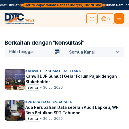
bat Dibuat?
Berita Pajak dalam Bahasa Inggris, Klik di Sini
Bukan Pemungut
ID
Berkaitan dengan "
konsultasi
"
Pilih tanggal
Semua Kanal
KANWIL DJP SUMATERA UTARA I
Kanwil DJP Sumut I Gelar Forum Pajak dengan
Stakeholder
Berita
•
30 Jul 2026
KPP PRATAMA SINGARAJA
Ada Perubahan Data setelah Audit Lapkeu, WP
Bisa Betulkan SPT Tahunan
Berita
•
30 Jul 2026