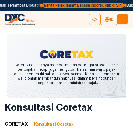
 Terlambat Dibuat?
Berita Pajak dalam Bahasa Inggris, Klik di Sini
Bukan P
ID
Coretax tidak hanya mempermudah berbagai proses bisnis
perpajakan tetapi juga mengubah kelaziman wajib pajak
dalam memenuhi hak dan kewajibannya. Kanal ini membantu
wajib pajak membangun habituasi dalam bersinggungan
dengan era baru administrasi pajak.
Konsultasi Coretax
CORETAX
|
Konsultasi Coretax