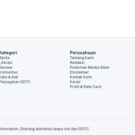
Kategori
Perusahaan
Berita
Tentang Kami
Literasi
Redaksi
Review
Pedoman Media Siber
Komunitas
Disclaimer
Data & Alat
Kontak Kami
Perpajakan DDTC
Karier
Profil & Rate Card
formation. Dilarang distribusi tanpa izin dari DDTC.