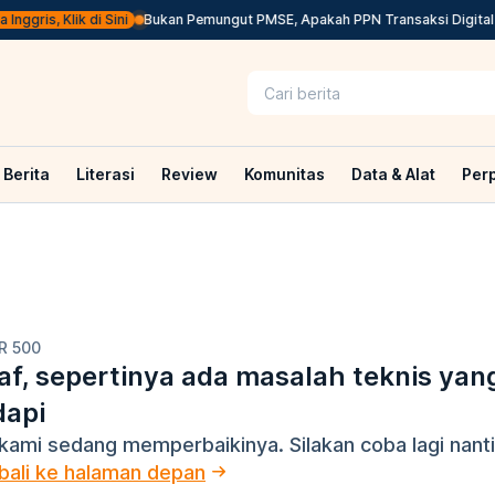
ggris, Klik di Sini
Bukan Pemungut PMSE, Apakah PPN Transaksi Digital L
Berita
Literasi
Review
Komunitas
Data & Alat
Per
R 500
f, sepertinya ada masalah teknis yan
dapi
kami sedang memperbaikinya. Silakan coba lagi nanti
ali ke halaman depan