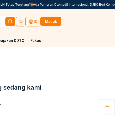
N Tetap Terutang?
Ada Pameran Otomotif Internasional, DJBC Beri Kemud
Masuk
ID
pajakan DDTC
Fokus
g sedang kami
.