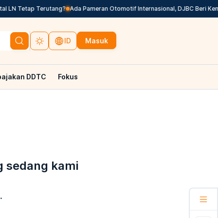
l LN Tetap Terutang?
Ada Pameran Otomotif Internasional, DJBC Beri Kem
Masuk
ID
pajakan DDTC
Fokus
g sedang kami
.