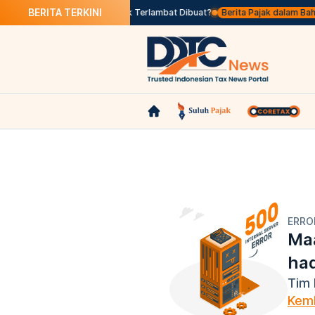
BERITA TERKINI
 Seleksi
Apa Itu Faktur Pajak Terlambat Dibuat?
Berita Pajak dalam Bahasa
ERRO
Maa
ha
Tim 
Kemb