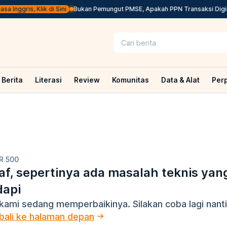
 Inggris, Klik di Sini
Bukan Pemungut PMSE, Apakah PPN Transaksi Digita
Berita
Literasi
Review
Komunitas
Data & Alat
Per
R 500
f, sepertinya ada masalah teknis yan
dapi
kami sedang memperbaikinya. Silakan coba lagi nanti
ali ke halaman depan