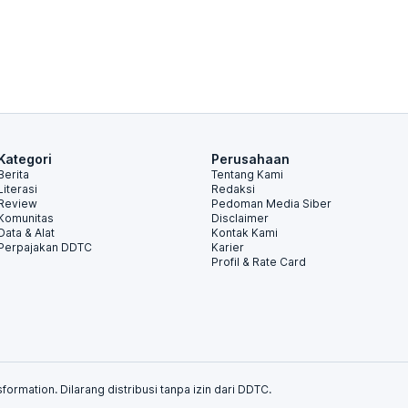
Kategori
Perusahaan
Berita
Tentang Kami
Literasi
Redaksi
Review
Pedoman Media Siber
Komunitas
Disclaimer
Data & Alat
Kontak Kami
Perpajakan DDTC
Karier
Profil & Rate Card
formation. Dilarang distribusi tanpa izin dari DDTC.