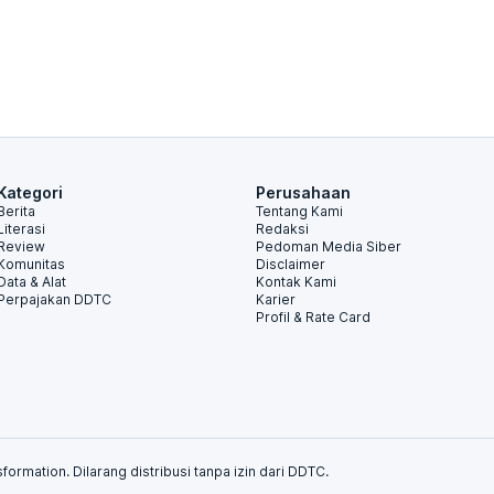
Kategori
Perusahaan
Berita
Tentang Kami
Literasi
Redaksi
Review
Pedoman Media Siber
Komunitas
Disclaimer
Data & Alat
Kontak Kami
Perpajakan DDTC
Karier
Profil & Rate Card
formation. Dilarang distribusi tanpa izin dari DDTC.