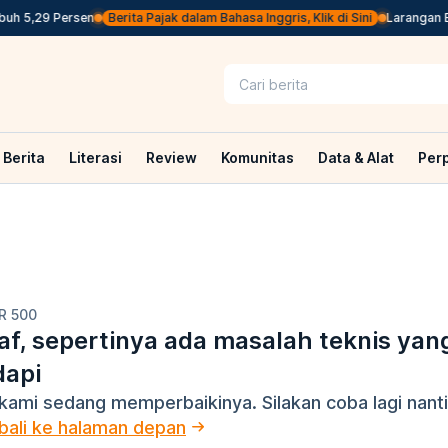
h 5,29 Persen
Berita Pajak dalam Bahasa Inggris, Klik di Sini
Larangan BB
Berita
Literasi
Review
Komunitas
Data & Alat
Per
R 500
f, sepertinya ada masalah teknis yan
dapi
kami sedang memperbaikinya. Silakan coba lagi nanti
ali ke halaman depan