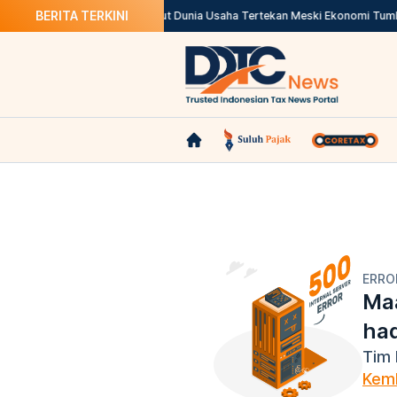
BERITA TERKINI
, Unduh di Sini!
Apindo Sebut Dunia Usaha Tertekan Meski Ekonomi Tumbu
ERRO
Maa
ha
Tim 
Kemb