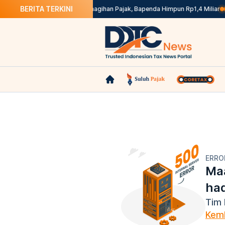
BERITA TERKINI
iah Rp100 Juta
Gencarkan Penagihan Pajak, Bapenda Himpun Rp1,4 Miliar
B
ERRO
Maa
ha
Tim 
Kemb