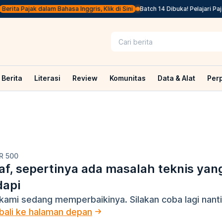
erita Pajak dalam Bahasa Inggris, Klik di Sini
Batch 14 Dibuka! Pelajari Pa
Berita
Literasi
Review
Komunitas
Data & Alat
Per
R 500
f, sepertinya ada masalah teknis yan
dapi
kami sedang memperbaikinya. Silakan coba lagi nanti
ali ke halaman depan