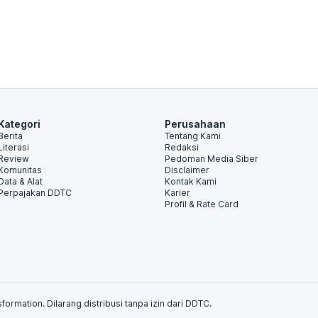
Kategori
Perusahaan
Berita
Tentang Kami
Literasi
Redaksi
Review
Pedoman Media Siber
Komunitas
Disclaimer
Data & Alat
Kontak Kami
Perpajakan DDTC
Karier
Profil & Rate Card
formation. Dilarang distribusi tanpa izin dari DDTC.