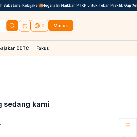
Substansi Kebijakan
Negara Ini Naikkan PTKP untuk Tekan Praktik Gaji ‘Am
Masuk
ID
pajakan DDTC
Fokus
g sedang kami
.