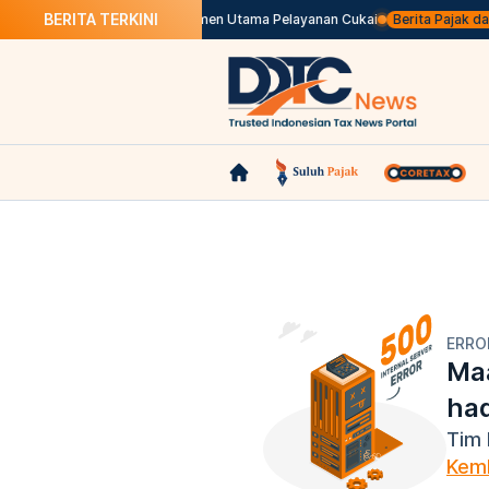
BERITA TERKINI
raan Listrik
Mengenal Dokumen Utama Pelayanan Cukai
Berita Pajak dala
ERRO
Maa
ha
Tim 
Kemb