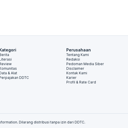
Kategori
Perusahaan
Berita
Tentang Kami
Literasi
Redaksi
Review
Pedoman Media Siber
Komunitas
Disclaimer
Data & Alat
Kontak Kami
Perpajakan DDTC
Karier
Profil & Rate Card
formation. Dilarang distribusi tanpa izin dari DDTC.