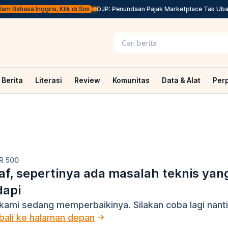
m Bahasa Inggris, Klik di Sini
DJP: Penundaan Pajak Marketplace Tak Ubah 
Berita
Literasi
Review
Komunitas
Data & Alat
Per
R 500
f, sepertinya ada masalah teknis yan
dapi
kami sedang memperbaikinya. Silakan coba lagi nanti
ali ke halaman depan