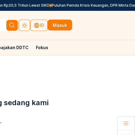
Rp20,5 Triliun Lewat SIKD
Puluhan Pemda Krisis Keuangan, DPR Minta Dana 
Masuk
ID
pajakan DDTC
Fokus
g sedang kami
.