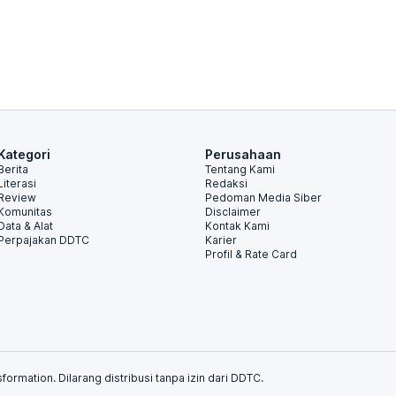
Kategori
Perusahaan
Berita
Tentang Kami
Literasi
Redaksi
Review
Pedoman Media Siber
Komunitas
Disclaimer
Data & Alat
Kontak Kami
Perpajakan DDTC
Karier
Profil & Rate Card
formation. Dilarang distribusi tanpa izin dari DDTC.