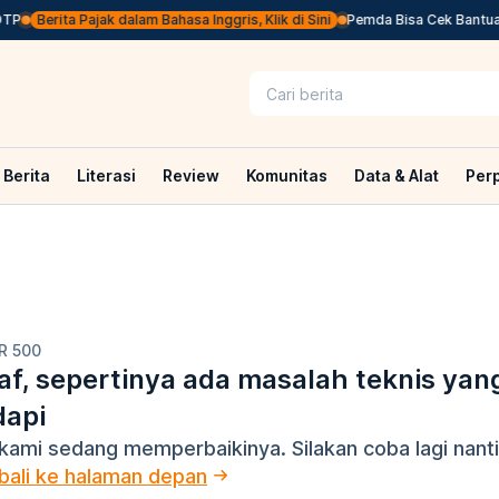
TP
Berita Pajak dalam Bahasa Inggris, Klik di Sini
Pemda Bisa Cek Bantuan 
Berita
Literasi
Review
Komunitas
Data & Alat
Per
R 500
f, sepertinya ada masalah teknis yan
dapi
kami sedang memperbaikinya. Silakan coba lagi nanti
ali ke halaman depan