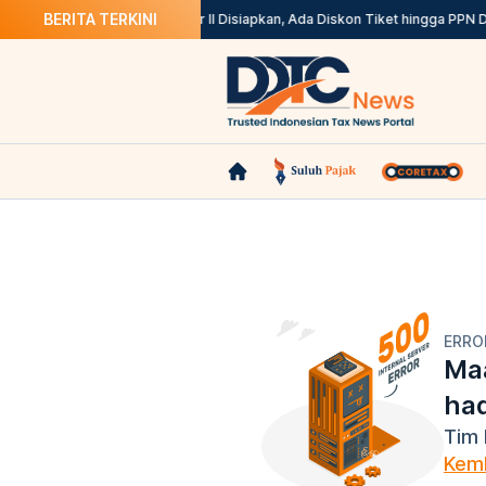
BERITA TERKINI
31 Agustus
Stimulus Semester II Disiapkan, Ada Diskon Tiket hingga PPN D
ERRO
Maa
ha
Tim 
Kemb