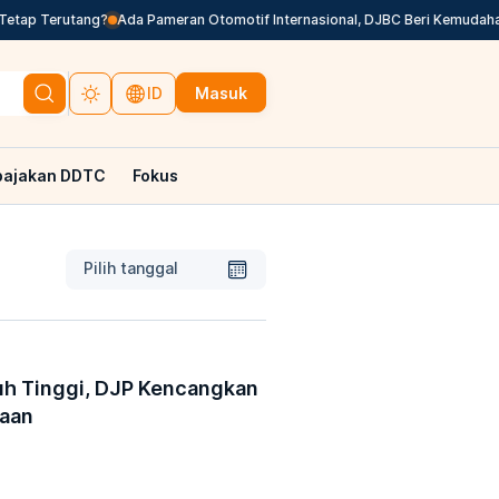
ap Terutang?
Ada Pameran Otomotif Internasional, DJBC Beri Kemudahan L
Masuk
ID
pajakan DDTC
Fokus
Pilih tanggal
uh Tinggi, DJP Kencangkan
saan