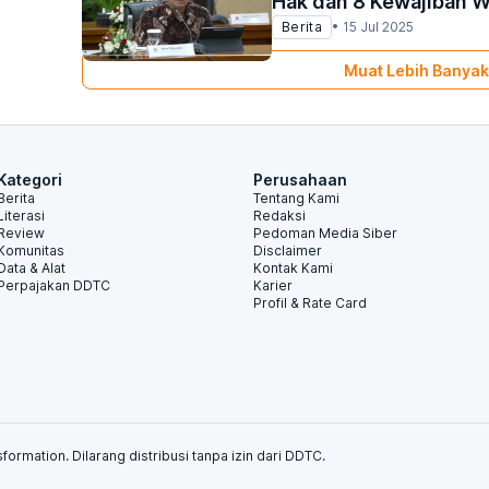
Hak dan 8 Kewajiban 
Berita
•
15 Jul 2025
Muat Lebih Banyak
Kategori
Perusahaan
Berita
Tentang Kami
Literasi
Redaksi
Review
Pedoman Media Siber
Komunitas
Disclaimer
Data & Alat
Kontak Kami
Perpajakan DDTC
Karier
Profil & Rate Card
formation. Dilarang distribusi tanpa izin dari DDTC.