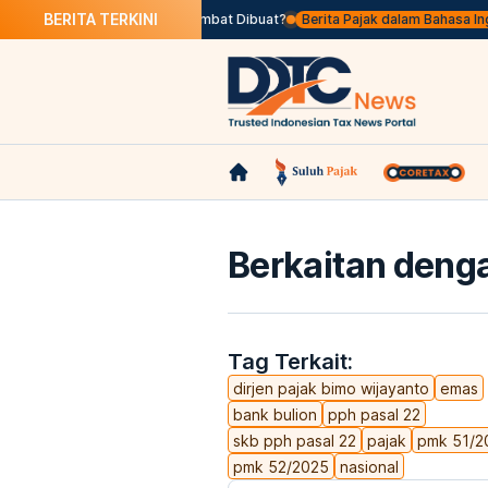
BERITA TERKINI
Apa Itu Faktur Pajak Terlambat Dibuat?
Berita Pajak dalam Bahasa Inggris, 
Berkaitan denga
Tag Terkait:
dirjen pajak bimo wijayanto
emas
bank bulion
pph pasal 22
skb pph pasal 22
pajak
pmk 51/2
pmk 52/2025
nasional