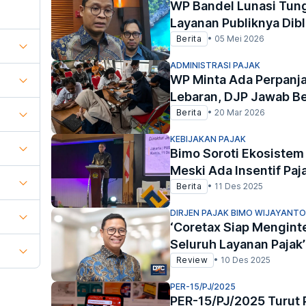
WP Bandel Lunasi Tun
Layanan Publiknya Dibl
Berita
•
05 Mei 2026
ADMINISTRASI PAJAK
WP Minta Ada Perpanj
Lebaran, DJP Jawab Be
Berita
•
20 Mar 2026
KEBIJAKAN PAJAK
Bimo Soroti Ekosistem
Meski Ada Insentif Paj
Berita
•
11 Des 2025
DIRJEN PAJAK BIMO WIJAYANTO
‘Coretax Siap Mengint
Seluruh Layanan Pajak’
Review
•
10 Des 2025
PER-15/PJ/2025
PER-15/PJ/2025 Turut 