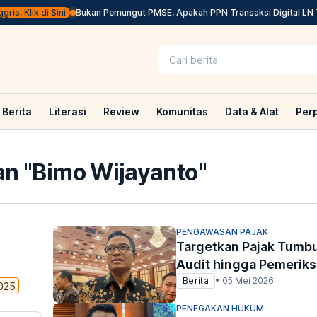
Klik di Sini
Bukan Pemungut PMSE, Apakah PPN Transaksi Digital LN Tet
Berita
Literasi
Review
Komunitas
Data & Alat
Per
n "
Bimo Wijayanto
"
PENGAWASAN PAJAK
Targetkan Pajak Tumb
Audit hingga Pemerik
Berita
•
05 Mei 2026
025
PENEGAKAN HUKUM