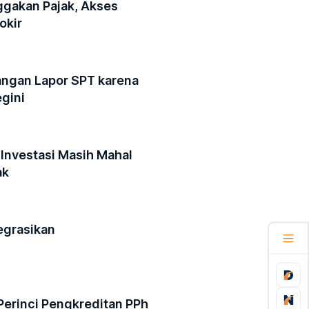
ggakan Pajak, Akses
okir
angan Lapor SPT karena
gini
 Investasi Masih Mahal
ak
egrasikan
Perinci Pengkreditan PPh