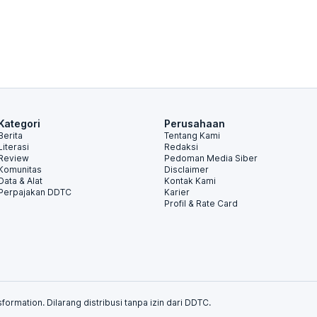
Kategori
Perusahaan
Berita
Tentang Kami
Literasi
Redaksi
Review
Pedoman Media Siber
Komunitas
Disclaimer
Data & Alat
Kontak Kami
Perpajakan DDTC
Karier
Profil & Rate Card
formation. Dilarang distribusi tanpa izin dari DDTC.