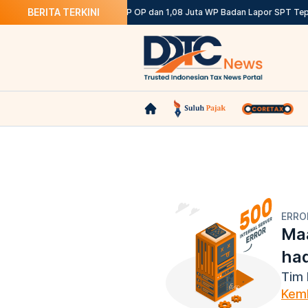
BERITA TERKINI
tentuannya
DJP: 12,12 Juta WP OP dan 1,08 Juta WP Badan Lapor SPT Tepa
ERRO
Maa
ha
Tim 
Kemb