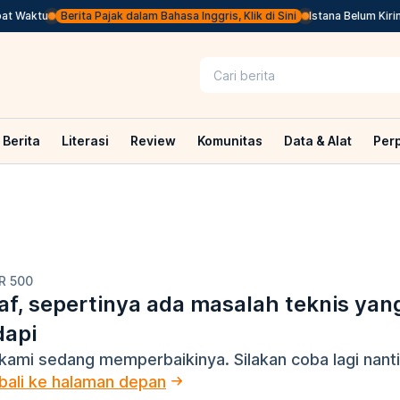
t Waktu
Berita Pajak dalam Bahasa Inggris, Klik di Sini
Istana Belum Kirim
Berita
Literasi
Review
Komunitas
Data & Alat
Per
R 500
f, sepertinya ada masalah teknis yan
dapi
kami sedang memperbaikinya. Silakan coba lagi nanti
ali ke halaman depan