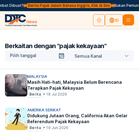
bat Dibuat?
Berita Pajak dalam Bahasa Inggris, Klik di Sini
Bukan Pemungut
ID
Berkaitan dengan "
pajak kekayaan
"
Pilih tanggal
Semua Kanal
MALAYSIA
Masih Hati-hati, Malaysia Belum Berencana
Terapkan Pajak Kekayaan
Berita
•
18 Jul 2026
AMERIKA SERIKAT
Didukung Jutaan Orang, California Akan Gelar
Referendum Pajak Kekayaan
Berita
•
19 Jun 2026