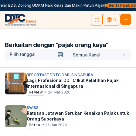
elar BDS, Dorong UMKM Naik Kelas dan Makin Patuh Pajak
Berita Pajak dala
ID
Berkaitan dengan "
pajak orang kaya
"
Pilih tanggal
Semua Kanal
REPORTASE DDTC DARI SINGAPURA
Lagi, Profesional DDTC Ikut Pelatihan Pajak
Internasional di Singapura
Review
•
24 Mar 2026
SWISS
Ratusan Jutawan Serukan Kenaikan Pajak untuk
Orang Superkaya
Berita
•
26 Jan 2026