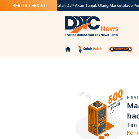
BERITA TERKINI
ax? Ini Solusinya
Kepdirjen Batal, DJP Akan Tunjuk Ulang Marketplace Pem
ERRO
Maa
ha
Tim 
Kemb