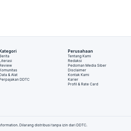
Kategori
Perusahaan
Berita
Tentang Kami
Literasi
Redaksi
Review
Pedoman Media Siber
Komunitas
Disclaimer
Data & Alat
Kontak Kami
Perpajakan DDTC
Karier
Profil & Rate Card
formation. Dilarang distribusi tanpa izin dari DDTC.