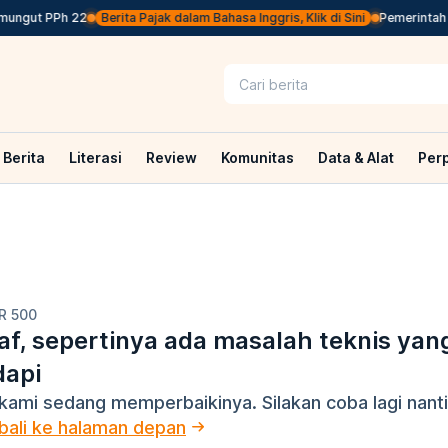
ungut PPh 22
Berita Pajak dalam Bahasa Inggris, Klik di Sini
Pemerintah J
Berita
Literasi
Review
Komunitas
Data & Alat
Per
R 500
f, sepertinya ada masalah teknis yan
dapi
kami sedang memperbaikinya. Silakan coba lagi nanti
ali ke halaman depan