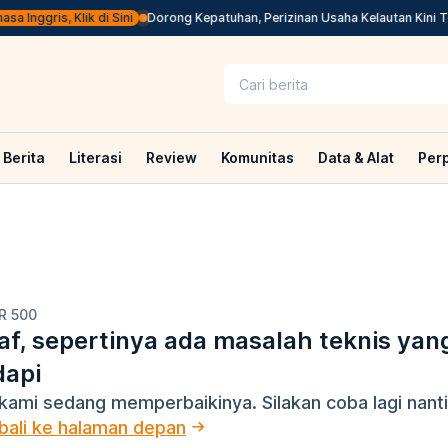
 Inggris, Klik di Sini
Dorong Kepatuhan, Perizinan Usaha Kelautan Kini Te
Berita
Literasi
Review
Komunitas
Data & Alat
Per
R 500
f, sepertinya ada masalah teknis yan
dapi
kami sedang memperbaikinya. Silakan coba lagi nanti
ali ke halaman depan