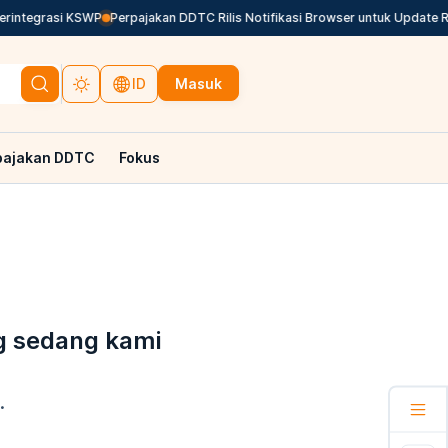
rintegrasi KSWP
Perpajakan DDTC Rilis Notifikasi Browser untuk Update Reg
Masuk
ID
pajakan DDTC
Fokus
g sedang kami
.