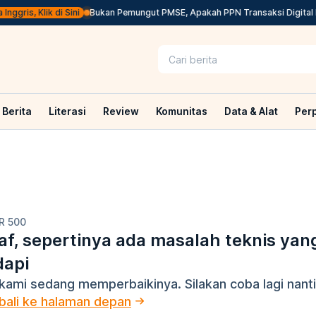
gris, Klik di Sini
Bukan Pemungut PMSE, Apakah PPN Transaksi Digital L
Berita
Literasi
Review
Komunitas
Data & Alat
Per
R 500
f, sepertinya ada masalah teknis yan
dapi
kami sedang memperbaikinya. Silakan coba lagi nanti
ali ke halaman depan