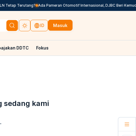
N Tetap Terutang?
Ada Pameran Otomotif Internasional, DJBC Beri Kemuda
Masuk
ID
pajakan DDTC
Fokus
g sedang kami
.