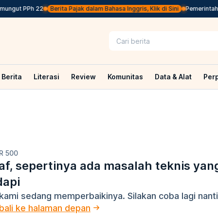
mungut PPh 22
Berita Pajak dalam Bahasa Inggris, Klik di Sini
Pemerintah J
Berita
Literasi
Review
Komunitas
Data & Alat
Per
R 500
f, sepertinya ada masalah teknis yan
dapi
kami sedang memperbaikinya. Silakan coba lagi nanti
ali ke halaman depan