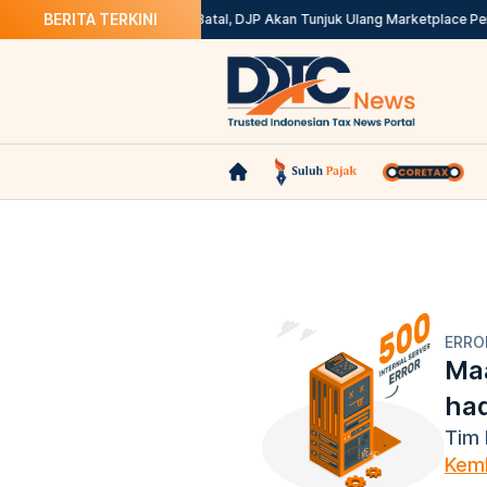
BERITA TERKINI
ax? Ini Solusinya
Kepdirjen Batal, DJP Akan Tunjuk Ulang Marketplace Pe
ERRO
Maa
ha
Tim 
Kemb