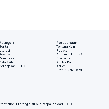
Kategori
Perusahaan
Berita
Tentang Kami
Literasi
Redaksi
Review
Pedoman Media Siber
Komunitas
Disclaimer
Data & Alat
Kontak Kami
Perpajakan DDTC
Karier
Profil & Rate Card
formation. Dilarang distribusi tanpa izin dari DDTC.