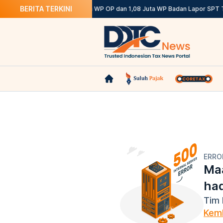
BERITA TERKINI
 Ketentuannya
DJP: 12,12 Juta WP OP dan 1,08 Juta WP Badan Lapor SPT T
ERRO
Maa
ha
Tim 
Kemb