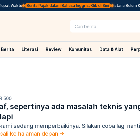
epat Waktu
Berita Pajak dalam Bahasa Inggris, Klik di Sini
Istana Belum Ki
Berita
Literasi
Review
Komunitas
Data & Alat
Per
R 500
f, sepertinya ada masalah teknis yan
dapi
kami sedang memperbaikinya. Silakan coba lagi nanti
ali ke halaman depan