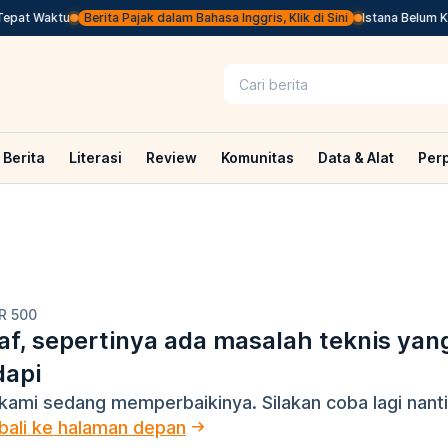
epat Waktu
Berita Pajak dalam Bahasa Inggris, Klik di Sini
Istana Belum Kir
Berita
Literasi
Review
Komunitas
Data & Alat
Per
R 500
f, sepertinya ada masalah teknis yan
dapi
kami sedang memperbaikinya. Silakan coba lagi nanti
ali ke halaman depan