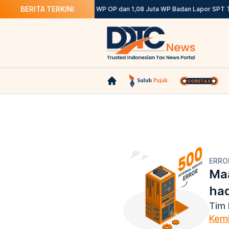
BERITA TERKINI
 Ketentuannya
DJP: 12,12 Juta WP OP dan 1,08 Juta WP Badan Lapor SPT T
ERRO
Maa
ha
Tim 
Kemb