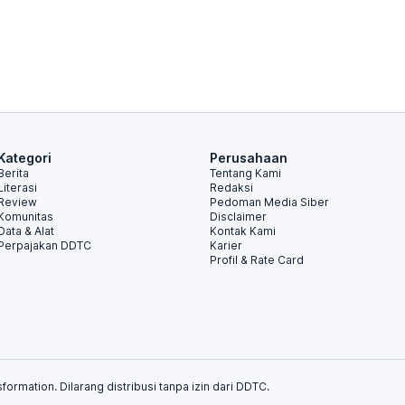
Kategori
Perusahaan
Berita
Tentang Kami
Literasi
Redaksi
Review
Pedoman Media Siber
Komunitas
Disclaimer
Data & Alat
Kontak Kami
Perpajakan DDTC
Karier
Profil & Rate Card
formation. Dilarang distribusi tanpa izin dari DDTC.