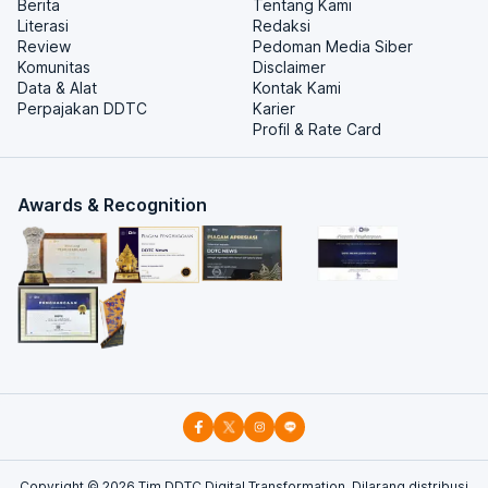
Berita
Tentang Kami
Literasi
Redaksi
Review
Pedoman Media Siber
Komunitas
Disclaimer
Data & Alat
Kontak Kami
Perpajakan DDTC
Karier
Profil & Rate Card
Awards & Recognition
Copyright ©
2026
Tim DDTC Digital Transformation. Dilarang distribusi