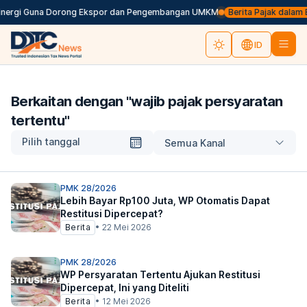
nergi Guna Dorong Ekspor dan Pengembangan UMKM
Berita Pajak dalam Bah
ID
Berkaitan dengan "
wajib pajak persyaratan
tertentu
"
Pilih tanggal
Semua Kanal
PMK 28/2026
Lebih Bayar Rp100 Juta, WP Otomatis Dapat
Restitusi Dipercepat?
Berita
•
22 Mei 2026
PMK 28/2026
WP Persyaratan Tertentu Ajukan Restitusi
Dipercepat, Ini yang Diteliti
Berita
•
12 Mei 2026