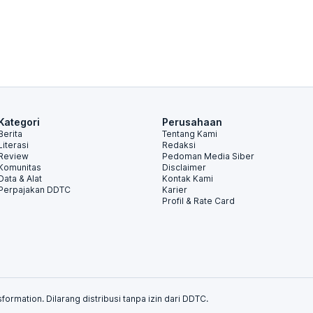
Kategori
Perusahaan
Berita
Tentang Kami
Literasi
Redaksi
Review
Pedoman Media Siber
Komunitas
Disclaimer
Data & Alat
Kontak Kami
Perpajakan DDTC
Karier
Profil & Rate Card
formation. Dilarang distribusi tanpa izin dari DDTC.