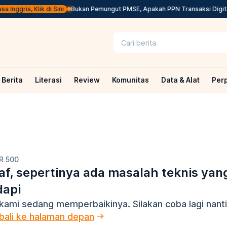
Inggris, Klik di Sini
Bukan Pemungut PMSE, Apakah PPN Transaksi Digital
Berita
Literasi
Review
Komunitas
Data & Alat
Per
R 500
f, sepertinya ada masalah teknis yan
dapi
kami sedang memperbaikinya. Silakan coba lagi nanti
ali ke halaman depan