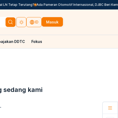
 LN Tetap Terutang?
Ada Pameran Otomotif Internasional, DJBC Beri Kemu
Masuk
ID
pajakan DDTC
Fokus
g sedang kami
.