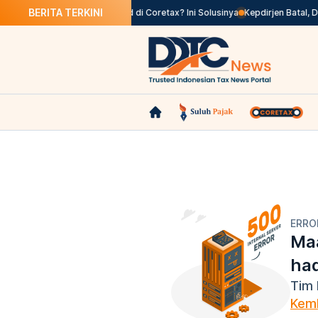
BERITA TERKINI
Tanggal Pengesahan Tak Valid di Coretax? Ini Solusinya
Kepdirjen Batal, D
ERRO
Maa
ha
Tim 
Kemb