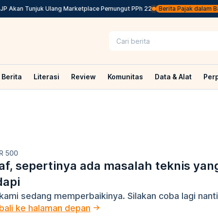
JP Akan Tunjuk Ulang Marketplace Pemungut PPh 22
Berita Pajak dalam Baha
Berita
Literasi
Review
Komunitas
Data & Alat
Per
R 500
f, sepertinya ada masalah teknis yan
dapi
kami sedang memperbaikinya. Silakan coba lagi nanti
ali ke halaman depan