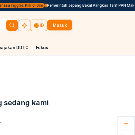
sa Inggris, Klik di Sini
Pemerintah Jepang Bakal Pangkas Tarif PPN Makan
Masuk
ID
pajakan DDTC
Fokus
g sedang kami
.