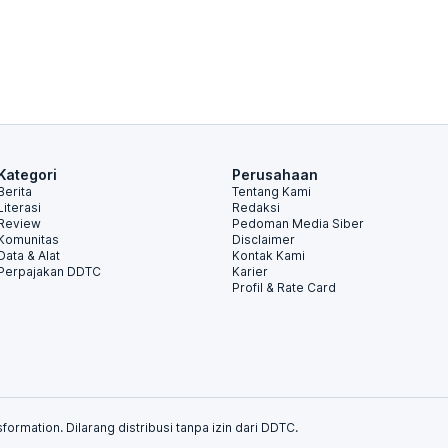
Kategori
Perusahaan
Berita
Tentang Kami
Literasi
Redaksi
Review
Pedoman Media Siber
Komunitas
Disclaimer
Data & Alat
Kontak Kami
Perpajakan DDTC
Karier
Profil & Rate Card
formation. Dilarang distribusi tanpa izin dari DDTC.