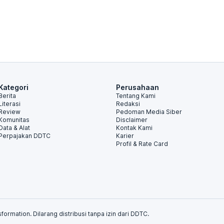
Kategori
Perusahaan
Berita
Tentang Kami
Literasi
Redaksi
Review
Pedoman Media Siber
Komunitas
Disclaimer
Data & Alat
Kontak Kami
Perpajakan DDTC
Karier
Profil & Rate Card
formation. Dilarang distribusi tanpa izin dari DDTC.