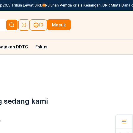
0,5 Triliun Lewat SIKD
Puluhan Pemda Krisis Keuangan, DPR Minta Dana dar
Masuk
ID
pajakan DDTC
Fokus
g sedang kami
.