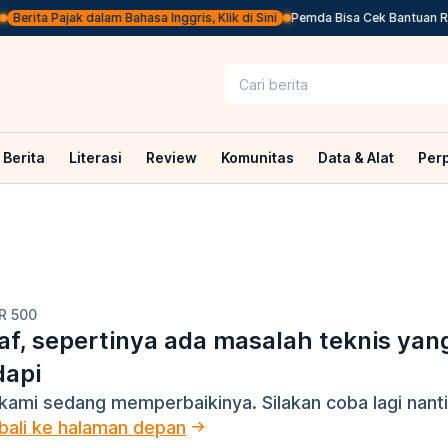
Berita Pajak dalam Bahasa Inggris, Klik di Sini
Pemda Bisa Cek Bantuan Rp2
Berita
Literasi
Review
Komunitas
Data & Alat
Per
R 500
f, sepertinya ada masalah teknis yan
dapi
kami sedang memperbaikinya. Silakan coba lagi nanti
ali ke halaman depan