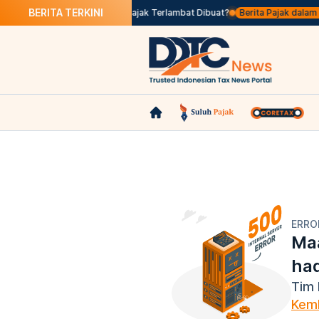
BERITA TERKINI
los Seleksi
Apa Itu Faktur Pajak Terlambat Dibuat?
Berita Pajak dalam Bah
ERRO
Maa
ha
Tim 
Kemb