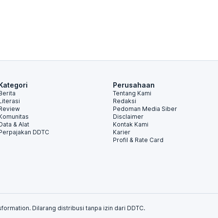
Kategori
Perusahaan
Berita
Tentang Kami
Literasi
Redaksi
Review
Pedoman Media Siber
Komunitas
Disclaimer
Data & Alat
Kontak Kami
Perpajakan DDTC
Karier
Profil & Rate Card
formation. Dilarang distribusi tanpa izin dari DDTC.