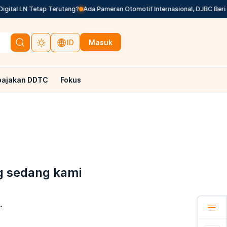
ital LN Tetap Terutang?
Ada Pameran Otomotif Internasional, DJBC Beri 
Masuk
ID
pajakan DDTC
Fokus
g sedang kami
.