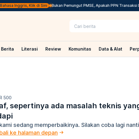
asa Inggris, Klik di Sini
Bukan Pemungut PMSE, Apakah PPN Transaksi Dig
Berita
Literasi
Review
Komunitas
Data & Alat
Per
R 500
f, sepertinya ada masalah teknis yan
dapi
kami sedang memperbaikinya. Silakan coba lagi nanti
ali ke halaman depan