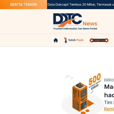
BERITA TERKINI
udahan Layanan Impor
Akses Data Dukcapil Tembus 20 Miliar, Termasuk unt
ERRO
Maa
ha
Tim 
Kemb