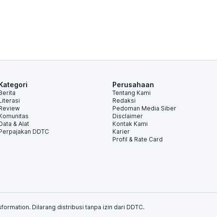
Kategori
Perusahaan
Berita
Tentang Kami
Literasi
Redaksi
Review
Pedoman Media Siber
Komunitas
Disclaimer
Data & Alat
Kontak Kami
Perpajakan DDTC
Karier
Profil & Rate Card
formation. Dilarang distribusi tanpa izin dari DDTC.