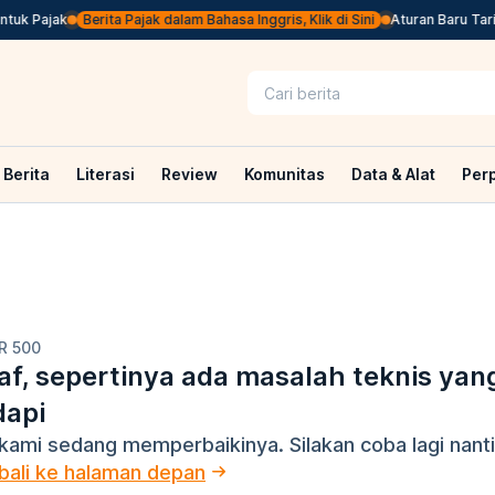
uk Pajak
Berita Pajak dalam Bahasa Inggris, Klik di Sini
Aturan Baru Tarif
Berita
Literasi
Review
Komunitas
Data & Alat
Per
R 500
f, sepertinya ada masalah teknis yan
dapi
kami sedang memperbaikinya. Silakan coba lagi nanti
ali ke halaman depan