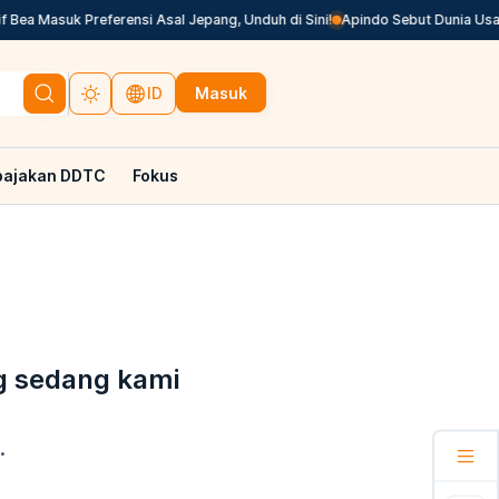
 Bea Masuk Preferensi Asal Jepang, Unduh di Sini!
Apindo Sebut Dunia Usah
Masuk
ID
pajakan DDTC
Fokus
g sedang kami
.