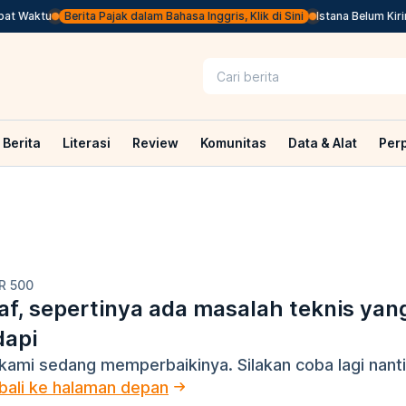
at Waktu
Berita Pajak dalam Bahasa Inggris, Klik di Sini
Istana Belum Kirim
Berita
Literasi
Review
Komunitas
Data & Alat
Per
R 500
f, sepertinya ada masalah teknis yan
dapi
kami sedang memperbaikinya. Silakan coba lagi nanti
ali ke halaman depan