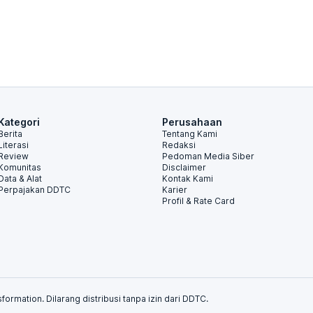
Kategori
Perusahaan
Berita
Tentang Kami
Literasi
Redaksi
Review
Pedoman Media Siber
Komunitas
Disclaimer
Data & Alat
Kontak Kami
Perpajakan DDTC
Karier
Profil & Rate Card
formation. Dilarang distribusi tanpa izin dari DDTC.