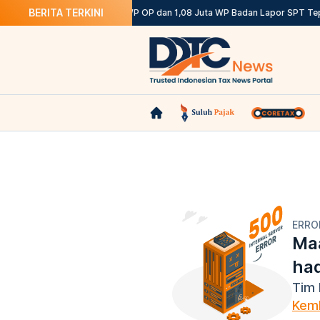
BERITA TERKINI
etentuannya
DJP: 12,12 Juta WP OP dan 1,08 Juta WP Badan Lapor SPT Tep
ERRO
Maa
ha
Tim 
Kemb