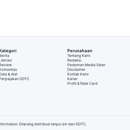
Kategori
Perusahaan
Berita
Tentang Kami
Literasi
Redaksi
Review
Pedoman Media Siber
Komunitas
Disclaimer
Data & Alat
Kontak Kami
Perpajakan DDTC
Karier
Profil & Rate Card
formation. Dilarang distribusi tanpa izin dari DDTC.