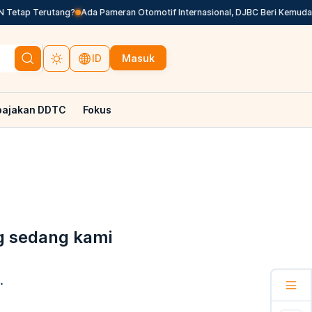
 Tetap Terutang?
Ada Pameran Otomotif Internasional, DJBC Beri Kemudah
Masuk
ID
pajakan DDTC
Fokus
g sedang kami
.