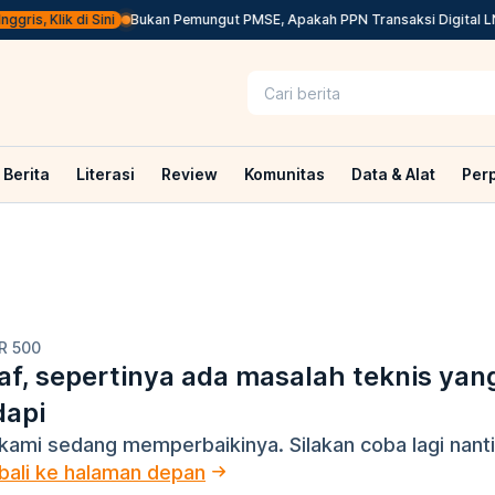
ris, Klik di Sini
Bukan Pemungut PMSE, Apakah PPN Transaksi Digital LN
Berita
Literasi
Review
Komunitas
Data & Alat
Per
R 500
f, sepertinya ada masalah teknis yan
dapi
kami sedang memperbaikinya. Silakan coba lagi nanti
ali ke halaman depan