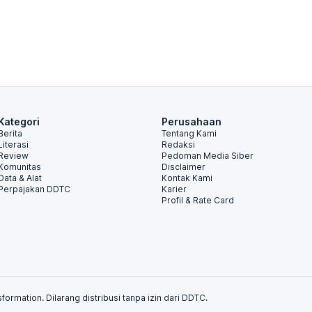
Kategori
Perusahaan
Berita
Tentang Kami
Literasi
Redaksi
Review
Pedoman Media Siber
Komunitas
Disclaimer
Data & Alat
Kontak Kami
Perpajakan DDTC
Karier
Profil & Rate Card
formation. Dilarang distribusi tanpa izin dari DDTC.