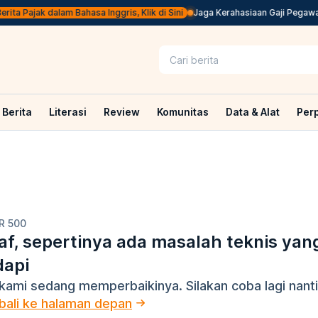
ita Pajak dalam Bahasa Inggris, Klik di Sini
Jaga Kerahasiaan Gaji Pegawai
Berita
Literasi
Review
Komunitas
Data & Alat
Per
R 500
f, sepertinya ada masalah teknis yan
dapi
kami sedang memperbaikinya. Silakan coba lagi nanti
ali ke halaman depan