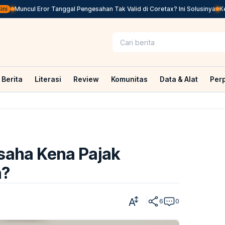
ini
Muncul Eror Tanggal Pengesahan Tak Valid di Coretax? Ini Solusinya
K
Berita
Literasi
Review
Komunitas
Data & Alat
Per
usaha Kena Pajak
h?
6
0