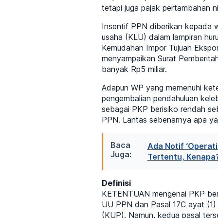
tetapi juga pajak pertambahan ni
Insentif PPN diberikan kepada w
usaha (KLU) dalam lampiran hu
Kemudahan Impor Tujuan Ekspor
menyampaikan Surat Pemberitahu
banyak Rp5 miliar.
Adapun WP yang memenuhi keten
pengembalian pendahuluan kelebi
sebagai PKP berisiko rendah s
PPN. Lantas sebenarnya apa ya
Baca
Ada Notif ‘Operati
Juga:
Tertentu, Kenapa
Definisi
KETENTUAN mengenai PKP berisi
UU PPN dan Pasal 17C ayat (1)
(KUP). Namun, kedua pasal ters