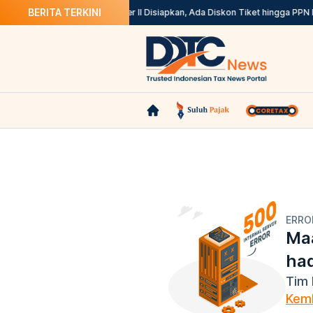
BERITA TERKINI
31 Agustus
Stimulus Semester II Disiapkan, Ada Diskon Tiket hingga PPN D
ERRO
Maa
ha
Tim 
Kemb