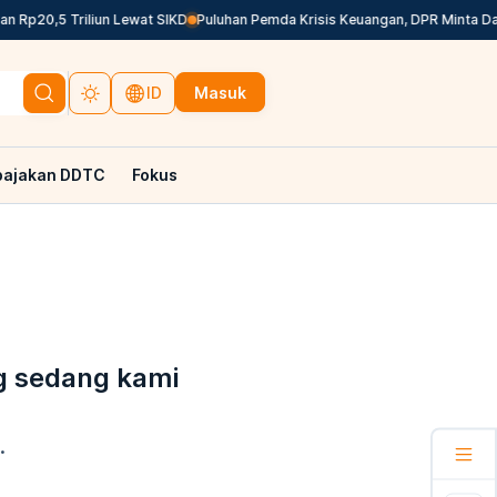
 Rp20,5 Triliun Lewat SIKD
Puluhan Pemda Krisis Keuangan, DPR Minta Dana
Masuk
ID
pajakan DDTC
Fokus
g sedang kami
.