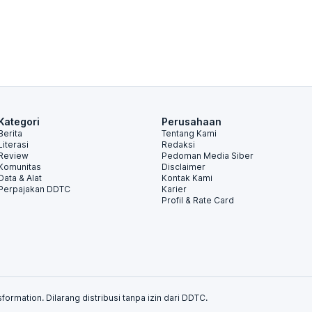
Kategori
Perusahaan
Berita
Tentang Kami
Literasi
Redaksi
Review
Pedoman Media Siber
Komunitas
Disclaimer
Data & Alat
Kontak Kami
Perpajakan DDTC
Karier
Profil & Rate Card
formation. Dilarang distribusi tanpa izin dari DDTC.