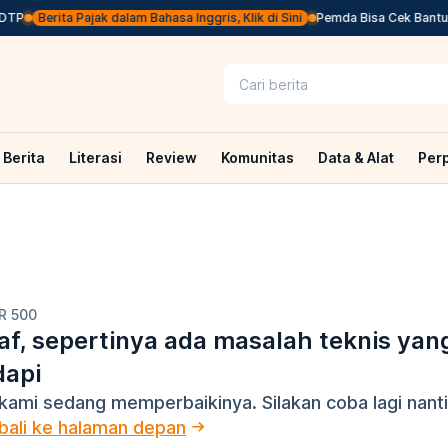
TP
Berita Pajak dalam Bahasa Inggris, Klik di Sini
Pemda Bisa Cek Bantuan
Berita
Literasi
Review
Komunitas
Data & Alat
Per
R 500
f, sepertinya ada masalah teknis yan
dapi
kami sedang memperbaikinya. Silakan coba lagi nanti
ali ke halaman depan