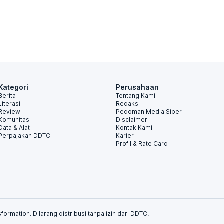
Kategori
Perusahaan
Berita
Tentang Kami
Literasi
Redaksi
Review
Pedoman Media Siber
Komunitas
Disclaimer
Data & Alat
Kontak Kami
Perpajakan DDTC
Karier
Profil & Rate Card
formation. Dilarang distribusi tanpa izin dari DDTC.