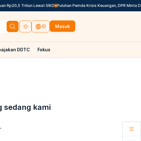
 Rp20,5 Triliun Lewat SIKD
Puluhan Pemda Krisis Keuangan, DPR Minta Dan
Masuk
ID
pajakan DDTC
Fokus
g sedang kami
.