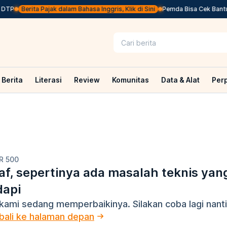
DTP
Berita Pajak dalam Bahasa Inggris, Klik di Sini
Pemda Bisa Cek Bantuan
Berita
Literasi
Review
Komunitas
Data & Alat
Per
R 500
f, sepertinya ada masalah teknis yan
dapi
kami sedang memperbaikinya. Silakan coba lagi nanti
ali ke halaman depan