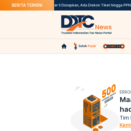
BERITA TERKINI
 31 Agustus
Stimulus Semester II Disiapkan, Ada Diskon Tiket hingga PPN 
ERRO
Maa
ha
Tim 
Kemb