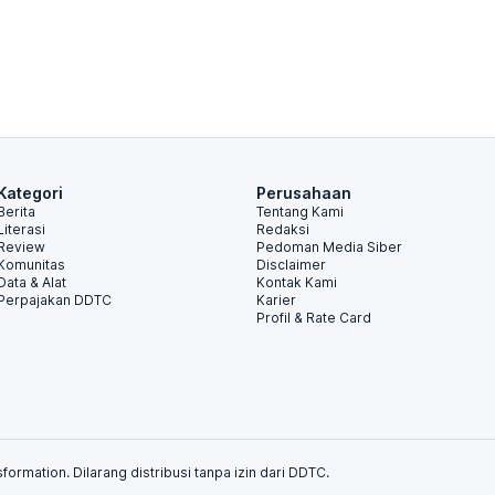
Kategori
Perusahaan
Berita
Tentang Kami
Literasi
Redaksi
Review
Pedoman Media Siber
Komunitas
Disclaimer
Data & Alat
Kontak Kami
Perpajakan DDTC
Karier
Profil & Rate Card
formation. Dilarang distribusi tanpa izin dari DDTC.