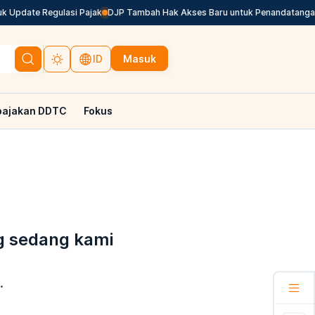
 Update Regulasi Pajak
DJP Tambah Hak Akses Baru untuk Penandatangan 
Masuk
ID
pajakan DDTC
Fokus
g sedang kami
.