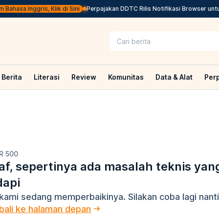
ahasa Inggris, Klik di Sini
Perpajakan DDTC Rilis Notifikasi Browser untuk
Berita
Literasi
Review
Komunitas
Data & Alat
Per
R 500
f, sepertinya ada masalah teknis yan
dapi
kami sedang memperbaikinya. Silakan coba lagi nanti
ali ke halaman depan