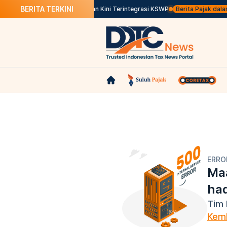
BERITA TERKINI
han, Perizinan Usaha Kelautan Kini Terintegrasi KSWP
Berita Pajak dalam B
ERRO
Maa
ha
Tim 
Kemb