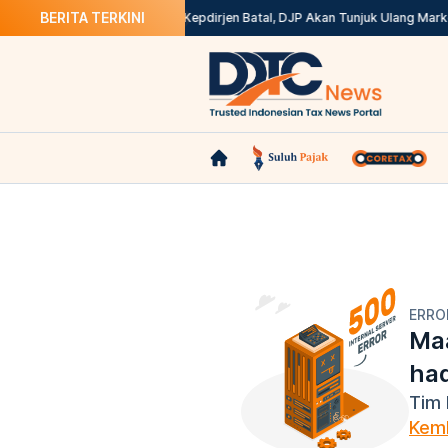
BERITA TERKINI
id di Coretax? Ini Solusinya
Kepdirjen Batal, DJP Akan Tunjuk Ulang Mark
ERRO
Maa
ha
Tim 
Kemb