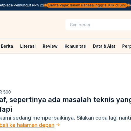
etplace Pemungut PPh 22
Berita Pajak dalam Bahasa Inggris, Klik di Sini
Pe
Berita
Literasi
Review
Komunitas
Data & Alat
Per
R 500
f, sepertinya ada masalah teknis yan
dapi
kami sedang memperbaikinya. Silakan coba lagi nanti
ali ke halaman depan