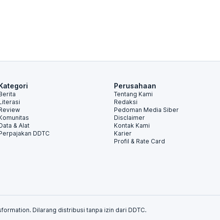
Kategori
Perusahaan
Berita
Tentang Kami
Literasi
Redaksi
Review
Pedoman Media Siber
Komunitas
Disclaimer
Data & Alat
Kontak Kami
Perpajakan DDTC
Karier
Profil & Rate Card
formation. Dilarang distribusi tanpa izin dari DDTC.