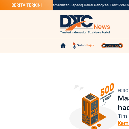
BERITA TERKINI
rketplace Pemungut PPh 22
Pemerintah Jepang Bakal Pangkas Tarif PPN Ma
ERRO
Maa
ha
Tim 
Kemb