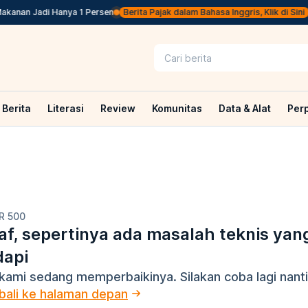
kanan Jadi Hanya 1 Persen
Berita Pajak dalam Bahasa Inggris, Klik di Sini
Berita
Literasi
Review
Komunitas
Data & Alat
Per
R 500
f, sepertinya ada masalah teknis yan
dapi
kami sedang memperbaikinya. Silakan coba lagi nanti
ali ke halaman depan