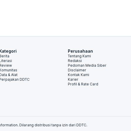
Kategori
Perusahaan
Berita
Tentang Kami
Literasi
Redaksi
Review
Pedoman Media Siber
Komunitas
Disclaimer
Data & Alat
Kontak Kami
Perpajakan DDTC
Karier
Profil & Rate Card
formation. Dilarang distribusi tanpa izin dari DDTC.