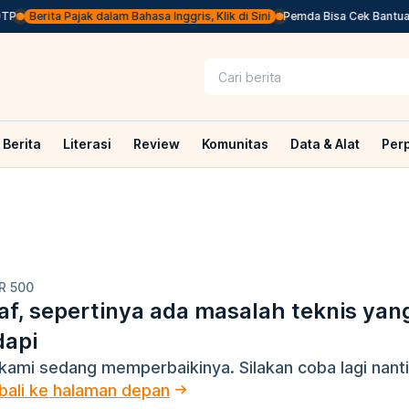
P
Berita Pajak dalam Bahasa Inggris, Klik di Sini
Pemda Bisa Cek Bantuan 
Berita
Literasi
Review
Komunitas
Data & Alat
Per
R 500
f, sepertinya ada masalah teknis yan
dapi
kami sedang memperbaikinya. Silakan coba lagi nanti
ali ke halaman depan