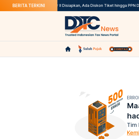
BERITA TERKINI
1 Agustus
Stimulus Semester II Disiapkan, Ada Diskon Tiket hingga PPN DT
ERRO
Maa
ha
Tim 
Kemb