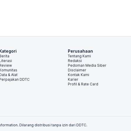
Kategori
Perusahaan
Berita
Tentang Kami
Literasi
Redaksi
Review
Pedoman Media Siber
Komunitas
Disclaimer
Data & Alat
Kontak Kami
Perpajakan DDTC
Karier
Profil & Rate Card
formation. Dilarang distribusi tanpa izin dari DDTC.