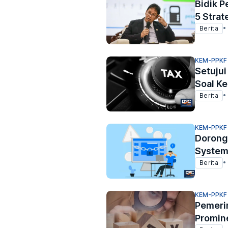
Bidik P
5 Strat
Berita
•
KEM-PPKF
Setujui
Soal Ke
Berita
•
KEM-PPKF
Dorong
System 
Berita
•
KEM-PPKF
Pemeri
Promin