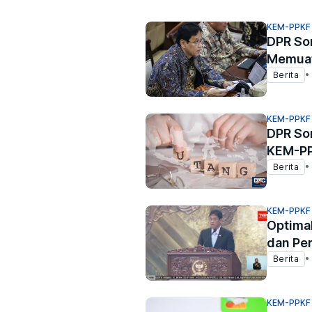
KEM-PPKF
DPR So
Memuat
Berita
•
KEM-PPKF
DPR So
KEM-PP
Berita
•
KEM-PPKF
Optimal
dan Pe
Berita
•
KEM-PPKF