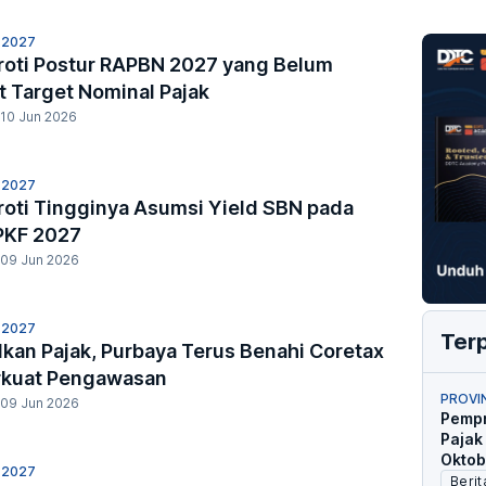
 2027
roti Postur RAPBN 2027 yang Belum
 Target Nominal Pajak
10 Jun 2026
 2027
roti Tingginya Asumsi Yield SBN pada
KF 2027
09 Jun 2026
 2027
Ter
kan Pajak, Purbaya Terus Benahi Coretax
rkuat Pengawasan
PROVI
09 Jun 2026
Pempr
Pajak
Oktob
 2027
Berit