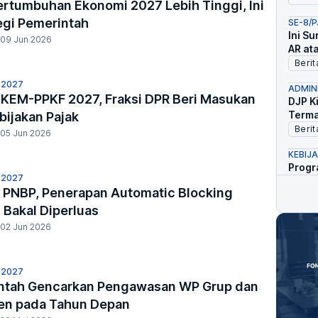
ertumbuhan Ekonomi 2027 Lebih Tinggi, Ini
egi Pemerintah
SE-8/P
Ini S
09 Jun 2026
AR at
Berit
 2027
ADMIN
 KEM-PPKF 2027, Fraksi DPR Beri Masukan
DJP K
Terma
bijakan Pajak
Berit
05 Jun 2026
KEBIJ
Progr
 2027
SPPG 
 PNBP, Penerapan Automatic Blocking
Berit
Bakal Diperluas
BERITA
02 Jun 2026
DJP T
yang 
Berit
 2027
ntah Gencarkan Pengawasan WP Grup dan
en pada Tahun Depan