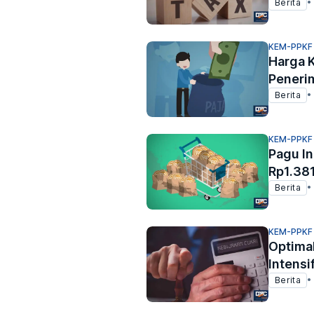
Berita
•
KEM-PPKF
Harga 
Peneri
Berita
•
KEM-PPKF
Pagu In
Rp1.381
Berita
•
KEM-PPKF
Optima
Intensi
Berita
•