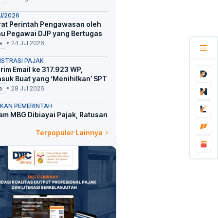
J/2026
urat Perintah Pengawasan oleh
au Pegawai DJP yang Bertugas
a
•
24 Jul 2026
ISTRASI PAJAK
irim Email ke 317.923 WP,
suk Buat yang ‘Menihilkan’ SPT
a
•
28 Jul 2026
AKAN PEMERINTAH
am MBG Dibiayai Pajak, Ratusan
Tak Lagi Dapat Insentif
Terpopuler Lainnya
a
•
27 Jul 2026
 PAJAK HARI INI
etapkan 4 Kriteria Wajib Pajak
Jadi Sasaran Permintaan IBK
a
•
28 Jul 2026