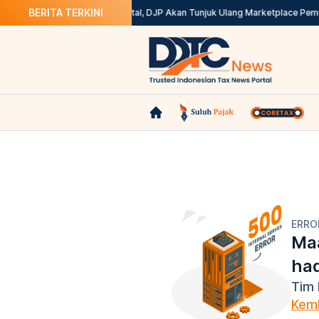
BERITA TERKINI
? Ini Solusinya
Kepdirjen Batal, DJP Akan Tunjuk Ulang Marketplace Pemu
ERRO
Maa
ha
Tim 
Kemb