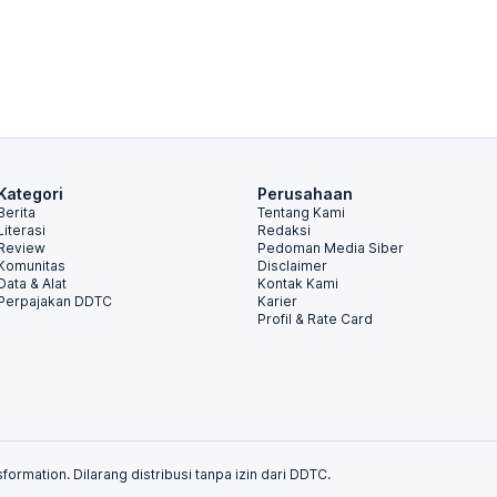
Kategori
Perusahaan
Berita
Tentang Kami
Literasi
Redaksi
Review
Pedoman Media Siber
Komunitas
Disclaimer
Data & Alat
Kontak Kami
Perpajakan DDTC
Karier
Profil & Rate Card
formation. Dilarang distribusi tanpa izin dari DDTC.