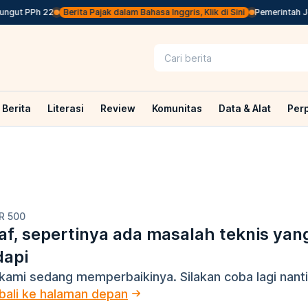
ngut PPh 22
Berita Pajak dalam Bahasa Inggris, Klik di Sini
Pemerintah Jep
Berita
Literasi
Review
Komunitas
Data & Alat
Per
R 500
f, sepertinya ada masalah teknis yan
dapi
kami sedang memperbaikinya. Silakan coba lagi nanti
ali ke halaman depan