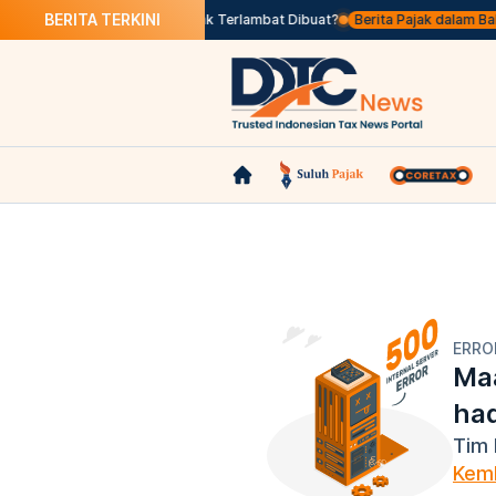
BERITA TERKINI
s Seleksi
Apa Itu Faktur Pajak Terlambat Dibuat?
Berita Pajak dalam Bahas
ERRO
Maa
ha
Tim 
Kemb