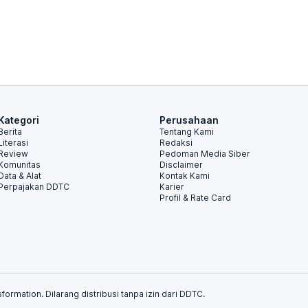
Kategori
Perusahaan
Berita
Tentang Kami
Literasi
Redaksi
Review
Pedoman Media Siber
Komunitas
Disclaimer
Data & Alat
Kontak Kami
Perpajakan DDTC
Karier
Profil & Rate Card
formation. Dilarang distribusi tanpa izin dari DDTC.