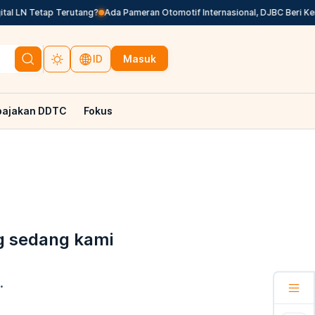
al LN Tetap Terutang?
Ada Pameran Otomotif Internasional, DJBC Beri Ke
Masuk
ID
pajakan DDTC
Fokus
g sedang kami
.