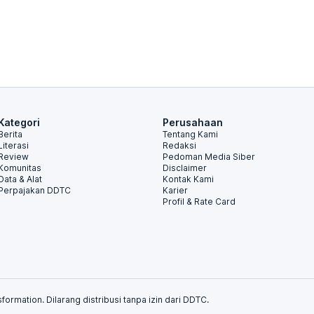
Kategori
Perusahaan
Berita
Tentang Kami
Literasi
Redaksi
Review
Pedoman Media Siber
Komunitas
Disclaimer
Data & Alat
Kontak Kami
Perpajakan DDTC
Karier
Profil & Rate Card
formation. Dilarang distribusi tanpa izin dari DDTC.