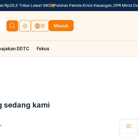
Rp20,5 Triliun Lewat SIKD
Puluhan Pemda Krisis Keuangan, DPR Minta Dana
Masuk
ID
pajakan DDTC
Fokus
g sedang kami
.