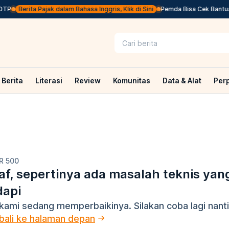
TP
Berita Pajak dalam Bahasa Inggris, Klik di Sini
Pemda Bisa Cek Bantuan 
Berita
Literasi
Review
Komunitas
Data & Alat
Per
R 500
f, sepertinya ada masalah teknis yan
dapi
kami sedang memperbaikinya. Silakan coba lagi nanti
ali ke halaman depan