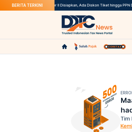
BERITA TERKINI
31 Agustus
Stimulus Semester II Disiapkan, Ada Diskon Tiket hingga PPN D
ERRO
Maa
ha
Tim 
Kemb